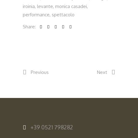
iroinia
,
levante
,
monica casadei
,
performance
,
spettacolo
Share:
Previous
Next
+39 0521 798282