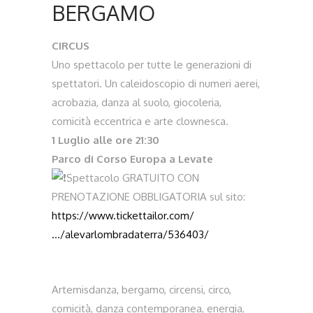
BERGAMO
CIRCUS
Uno spettacolo per tutte le generazioni di
spettatori. Un caleidoscopio di numeri aerei,
acrobazia, danza al suolo, giocoleria,
comicità eccentrica e arte clownesca.
1 Luglio alle ore 21:30
Parco di Corso Europa a Levate
Spettacolo GRATUITO CON
PRENOTAZIONE OBBLIGATORIA sul sito:
https://www.tickettailor.com/
…/alevarlombradaterra/536403/
Artemisdanza
,
bergamo
,
circensi
,
circo
,
comicità
,
danza contemporanea
,
energia
,