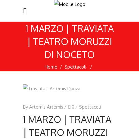
1 MARZO | TRAVIATA
| TEATRO MORUZZI
DI NOCETO
Home
/
Spettacoli
/
1 marzo | Traviata | Teatro Moruzzi di
Noceto
By
Artemis Artemis
0
Spettacoli
1 MARZO | TRAVIATA
| TEATRO MORUZZI