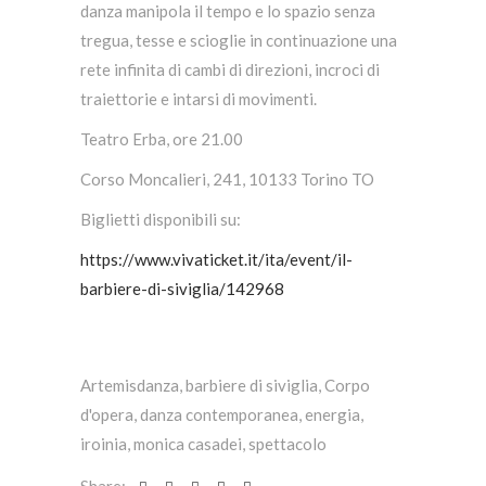
danza manipola il tempo e lo spazio senza
tregua, tesse e scioglie in continuazione una
rete infinita di cambi di direzioni, incroci di
traiettorie e intarsi di movimenti.
Teatro Erba, ore 21.00
Corso Moncalieri, 241, 10133 Torino TO
Biglietti disponibili su:
https://www.vivaticket.it/ita/event/il-
barbiere-di-siviglia/142968
Artemisdanza
,
barbiere di siviglia
,
Corpo
d'opera
,
danza contemporanea
,
energia
,
iroinia
,
monica casadei
,
spettacolo
Share: