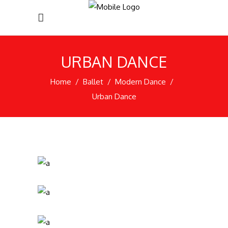
URBAN DANCE
Home
/
Ballet
/
Modern Dance
/
Urban Dance