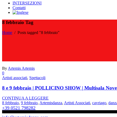
INTERSEZIONI
Contatti
8 febbraio Tag
Home
/
Posts tagged "8 febbraio"
By
Artemis Artemis
0
Artisti associati
,
Spettacoli
8 e 9 febbraio | POLLICINO SHOW | Multisala Nove
CONTINUA A LEGGERE
8 febbraio
,
9 febbraio
,
Artemisdanza
,
Artisti Associati
,
cavriago
,
danz
+39 0521 798282