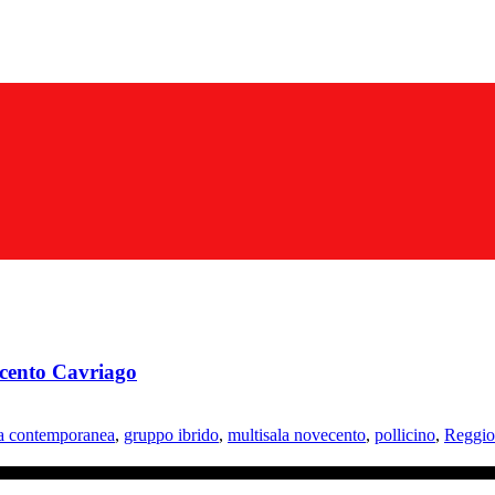
cento Cavriago
a contemporanea
,
gruppo ibrido
,
multisala novecento
,
pollicino
,
Reggio