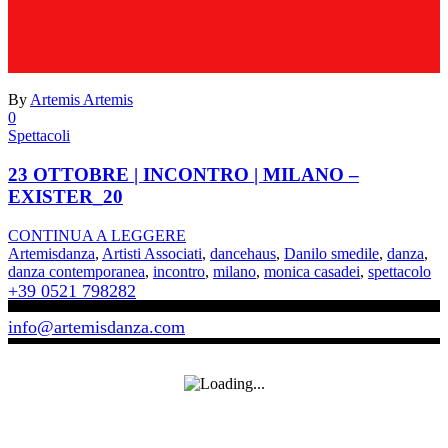
By
Artemis Artemis
0
Spettacoli
23 OTTOBRE | INCONTRO | MILANO –
EXISTER_20
CONTINUA A LEGGERE
Artemisdanza
,
Artisti Associati
,
dancehaus
,
Danilo smedile
,
danza
,
danza contemporanea
,
incontro
,
milano
,
monica casadei
,
spettacolo
+39 0521 798282
info@artemisdanza.com