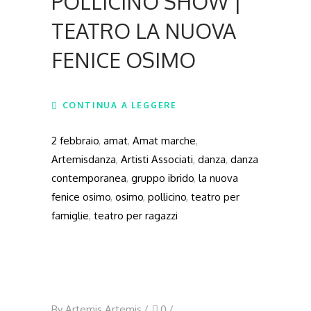
POLLICINO SHOW |
TEATRO LA NUOVA
FENICE OSIMO
CONTINUA A LEGGERE
2 febbraio
,
amat
,
Amat marche
,
Artemisdanza
,
Artisti Associati
,
danza
,
danza
contemporanea
,
gruppo ibrido
,
la nuova
fenice osimo
,
osimo
,
pollicino
,
teatro per
famiglie
,
teatro per ragazzi
By
Artemis Artemis
0