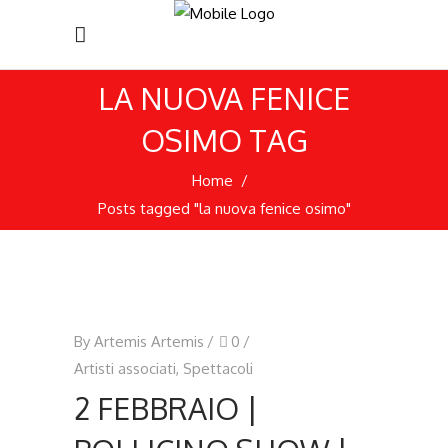
LA NUOVA FENICE
OSIMO TAG
Home
/
Posts tagged "la nuova fenice osimo"
By
Artemis Artemis
0
Artisti associati
,
Spettacoli
2 FEBBRAIO |