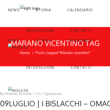
NEWS
STORIA
CALENDARIO
INTERSEZIONI
CONTATTI
L
MARANO VICENTINO TAG
NEWS
STORIA
CALENDARIO
Home
/
Posts tagged "Marano vicentino"
L
INTERSEZIONI
CONTATTI
By
Artemis Artemis
0
Spettacoli
09LUGLIO | I BISLACCHI – OMA