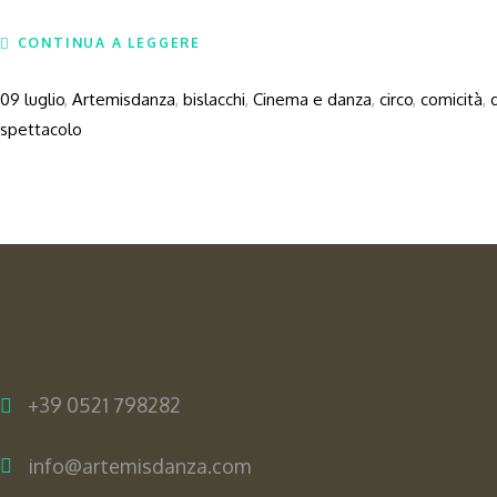
CONTINUA A LEGGERE
09 luglio
,
Artemisdanza
,
bislacchi
,
Cinema e danza
,
circo
,
comicità
,
spettacolo
+39 0521 798282
info@artemisdanza.com