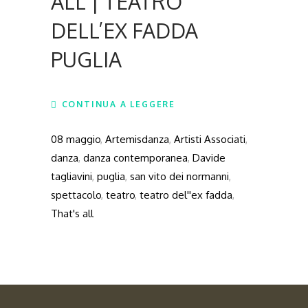
ALL | TEATRO
DELL’EX FADDA
PUGLIA
CONTINUA A LEGGERE
08 maggio
,
Artemisdanza
,
Artisti Associati
,
danza
,
danza contemporanea
,
Davide
tagliavini
,
puglia
,
san vito dei normanni
,
spettacolo
,
teatro
,
teatro del''ex fadda
,
That's all