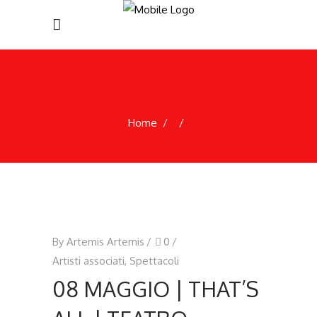
Home
/
/
By
Artemis Artemis
0
Artisti associati
,
Spettacoli
08 MAGGIO | THAT’S